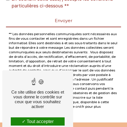
particulières ci-dessous **
Envoyer
** Les données personnelles communiquées sont nécessaires aux
fins de vous contacter et sont enregistrées dans un fichier
informatisé. Elles sont destinées à et ses sous-traitants dans le seul
but de répondre à votre message. Les données collectées seront
communiquées aux seuls destinataires suivants: . Vous disposez
de droits d’accès, de rectification, d’effacement, de portabilité, de
limitation, d’opposition, de retrait de votre consentement à tout
moment et du droit d’introduire une réclamation auprès d’une
autorité de contrôle, ainsi que d’organiser le sort de vos données
post-mortem. Vous pouvez exercer ces droits par voie postale à
l'adresse ou par courrier électronique à l'adresse . Un justificatif
d'identité pourra vous être demandé. Nous conservons vos
données pendant la période de prise de contact puis pendant la
Ce site utilise des cookies et
durée de prescription légale aux fins probatoires et de gestion des
vous donne le contrôle sur
contentieux. Vous avez le droit de vous inscrire sur la liste
ceux que vous souhaitez
d'opposition au démarchage téléphonique, disponible à cette
activer
adresse:
Bloctel.gouv.fr
. Consultez le site cnil.fr pour plus
d’informations sur vos droits.
Tout accepter