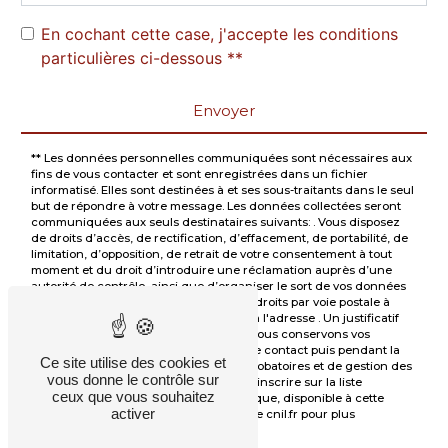
En cochant cette case, j'accepte les conditions
particulières ci-dessous **
Envoyer
** Les données personnelles communiquées sont nécessaires aux
fins de vous contacter et sont enregistrées dans un fichier
informatisé. Elles sont destinées à et ses sous-traitants dans le seul
but de répondre à votre message. Les données collectées seront
communiquées aux seuls destinataires suivants: . Vous disposez
de droits d’accès, de rectification, d’effacement, de portabilité, de
limitation, d’opposition, de retrait de votre consentement à tout
moment et du droit d’introduire une réclamation auprès d’une
autorité de contrôle, ainsi que d’organiser le sort de vos données
post-mortem. Vous pouvez exercer ces droits par voie postale à
l'adresse ou par courrier électronique à l'adresse . Un justificatif
d'identité pourra vous être demandé. Nous conservons vos
données pendant la période de prise de contact puis pendant la
Ce site utilise des cookies et
durée de prescription légale aux fins probatoires et de gestion des
vous donne le contrôle sur
contentieux. Vous avez le droit de vous inscrire sur la liste
ceux que vous souhaitez
d'opposition au démarchage téléphonique, disponible à cette
activer
adresse:
Bloctel.gouv.fr
. Consultez le site cnil.fr pour plus
d’informations sur vos droits.