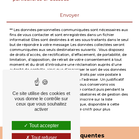
Envoyer
** Les données personnelles communiquées sont nécessaires aux
fins de vous contacter et sont enregistrées dans un fichier
informatisé. Elles sont destinées à et ses sous-traitants dans le seul
but de répondre à votre message. Les données collectées seront
communiquées aux seuls destinataires suivants: . Vous disposez
de droits d’accès, de rectification, d’effacement, de portabilité, de
limitation, d’opposition, de retrait de votre consentement à tout
moment et du droit d’introduire une réclamation auprès d’une
autorité de contrôle, ainsi que d’organiser le sort de vos données
post-mortem. Vous pouvez exercer ces droits par voie postale à
l'adresse ou par courrier électronique à l'adresse . Un justificatif
d'identité pourra vous être demandé. Nous conservons vos
données pendant la période de prise de contact puis pendant la
Ce site utilise des cookies et
durée de prescription légale aux fins probatoires et de gestion des
vous donne le contrôle sur
contentieux. Vous avez le droit de vous inscrire sur la liste
ceux que vous souhaitez
d'opposition au démarchage téléphonique, disponible à cette
activer
adresse:
Bloctel.gouv.fr
. Consultez le site cnil.fr pour plus
d’informations sur vos droits.
Tout accepter
Recherches fréquentes
Tout refuser