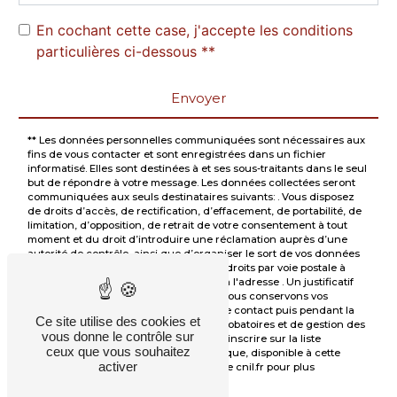
En cochant cette case, j'accepte les conditions
particulières ci-dessous **
Envoyer
** Les données personnelles communiquées sont nécessaires aux
fins de vous contacter et sont enregistrées dans un fichier
informatisé. Elles sont destinées à et ses sous-traitants dans le seul
but de répondre à votre message. Les données collectées seront
communiquées aux seuls destinataires suivants: . Vous disposez
de droits d’accès, de rectification, d’effacement, de portabilité, de
limitation, d’opposition, de retrait de votre consentement à tout
moment et du droit d’introduire une réclamation auprès d’une
autorité de contrôle, ainsi que d’organiser le sort de vos données
post-mortem. Vous pouvez exercer ces droits par voie postale à
l'adresse ou par courrier électronique à l'adresse . Un justificatif
d'identité pourra vous être demandé. Nous conservons vos
données pendant la période de prise de contact puis pendant la
Ce site utilise des cookies et
durée de prescription légale aux fins probatoires et de gestion des
vous donne le contrôle sur
contentieux. Vous avez le droit de vous inscrire sur la liste
ceux que vous souhaitez
d'opposition au démarchage téléphonique, disponible à cette
activer
adresse:
Bloctel.gouv.fr
. Consultez le site cnil.fr pour plus
d’informations sur vos droits.