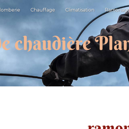
lomberie
Chauffage
Climatisation
Ramonag
e chaudière Plan
ramon