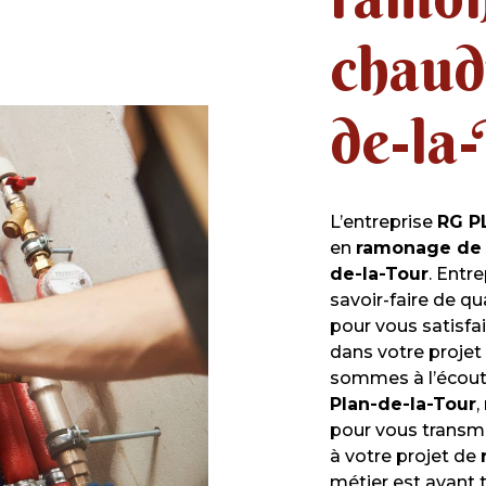
chaud
de-la
L’entreprise
RG P
en
ramonage de 
de-la-Tour
. Entr
savoir-faire de q
pour vous satisf
dans votre projet
sommes à l’écoute
Plan-de-la-Tour
,
pour vous transm
à votre projet de
métier est avant 