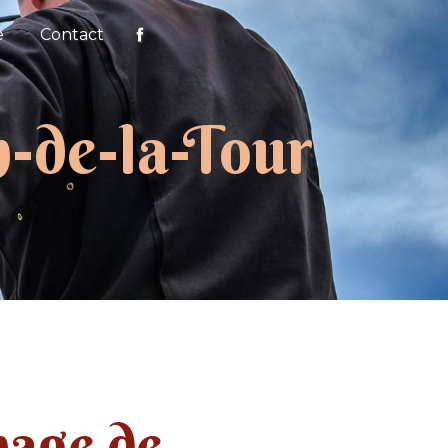
e
Contact
-de-la-Tour
age de