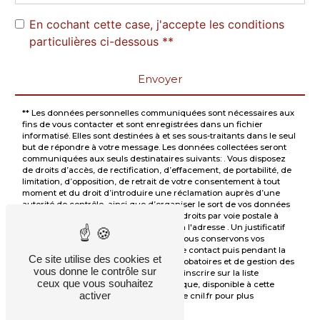
En cochant cette case, j'accepte les conditions
particulières ci-dessous **
Envoyer
** Les données personnelles communiquées sont nécessaires aux
fins de vous contacter et sont enregistrées dans un fichier
informatisé. Elles sont destinées à et ses sous-traitants dans le seul
but de répondre à votre message. Les données collectées seront
communiquées aux seuls destinataires suivants: . Vous disposez
de droits d’accès, de rectification, d’effacement, de portabilité, de
limitation, d’opposition, de retrait de votre consentement à tout
moment et du droit d’introduire une réclamation auprès d’une
autorité de contrôle, ainsi que d’organiser le sort de vos données
post-mortem. Vous pouvez exercer ces droits par voie postale à
l'adresse ou par courrier électronique à l'adresse . Un justificatif
d'identité pourra vous être demandé. Nous conservons vos
données pendant la période de prise de contact puis pendant la
Ce site utilise des cookies et
durée de prescription légale aux fins probatoires et de gestion des
vous donne le contrôle sur
contentieux. Vous avez le droit de vous inscrire sur la liste
ceux que vous souhaitez
d'opposition au démarchage téléphonique, disponible à cette
activer
adresse:
Bloctel.gouv.fr
. Consultez le site cnil.fr pour plus
d’informations sur vos droits.