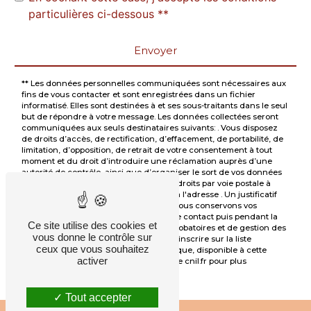
particulières ci-dessous **
Envoyer
** Les données personnelles communiquées sont nécessaires aux
fins de vous contacter et sont enregistrées dans un fichier
informatisé. Elles sont destinées à et ses sous-traitants dans le seul
but de répondre à votre message. Les données collectées seront
communiquées aux seuls destinataires suivants: . Vous disposez
de droits d’accès, de rectification, d’effacement, de portabilité, de
limitation, d’opposition, de retrait de votre consentement à tout
moment et du droit d’introduire une réclamation auprès d’une
autorité de contrôle, ainsi que d’organiser le sort de vos données
post-mortem. Vous pouvez exercer ces droits par voie postale à
l'adresse ou par courrier électronique à l'adresse . Un justificatif
d'identité pourra vous être demandé. Nous conservons vos
données pendant la période de prise de contact puis pendant la
Ce site utilise des cookies et
durée de prescription légale aux fins probatoires et de gestion des
vous donne le contrôle sur
contentieux. Vous avez le droit de vous inscrire sur la liste
ceux que vous souhaitez
d'opposition au démarchage téléphonique, disponible à cette
activer
adresse:
Bloctel.gouv.fr
. Consultez le site cnil.fr pour plus
d’informations sur vos droits.
Tout accepter